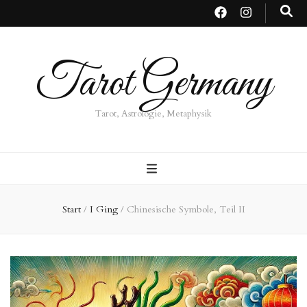
Tarot Germany
Tarot, Astrologie, Metaphysik
Start
/
I Ging
/
Chinesische Symbole, Teil II