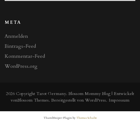
META
Anmelden
Eintrags-Feed
Kommentar-Feed
WordPress.org
2026 Copyright
Tarot Germany
.
Blossom Mommy Blog | Entwickelt
von
Blossom Themes
. Bereitgestellt von
WordPress
.
Impressum
ThumbSniper-Plugin by
Thomas Schulte