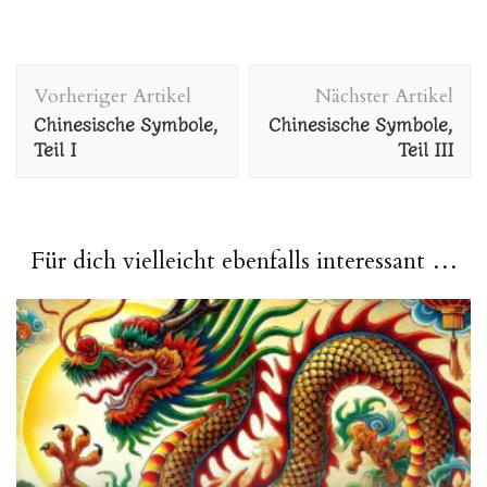
Beitragsnavigation
Vorheriger Artikel
Nächster Artikel
Chinesische Symbole,
Chinesische Symbole,
Teil I
Teil III
Für dich vielleicht ebenfalls interessant …