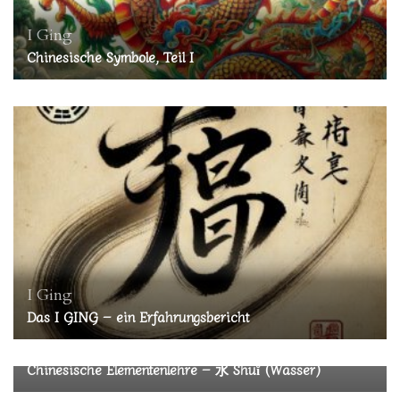
I Ging
Chinesische Symbole, Teil I
I Ging
Das I GING – ein Erfahrungsbericht
Astrologie
I Ging
Chinesische Elementenlehre – 水 Shuĭ (Wasser)