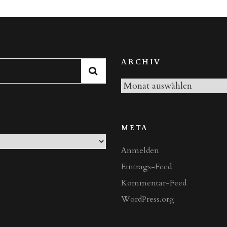
narzisstische
Familiensysteme
Teil
I“
ARCHIV
Archiv
META
Anmelden
Eintrags-Feed
Kommentar-Feed
WordPress.org