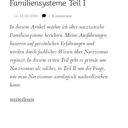
Familiensysteme Teil I
zu
on
12.02.2026
1 Kommentar
Verborgene
In diesem Artikel möchte ich über narzisstische
Machtspiele:
Einblicke
Familiensysteme berichten. Meine Ausführungen
in
basieren auf persönlichen Erfahrungen und
narzisstische
werden durch fachliches Wissen über Narzissmus
Familiensysteme
Teil
ergänzt. In diesem ersten Teil geht es primär um
I
Narzissmus als solches, in Teil II um die Frage,
wie man Narzissmus astrologisch nachvollziehen
kann.
„Verborgene
weiterlesen
Machtspiele:
Einblicke
in