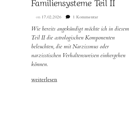
Familiensysteme Teil II
zu
on
17.02.2026
1 Kommentar
Verborgene
Wie bereits angekündigt möchte ich in diesem
Machtspiele:
Einblicke
Teil II die astrologischen Komponenten
in
beleuchten, die mit Narzissmus oder
narzisstische
narzisstischen Verhaltensweisen einhergehen
Familiensysteme
Teil
können.
II
„Verborgene
weiterlesen
Machtspiele:
Einblicke
in
narzisstische
Familiensysteme
Teil