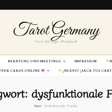
Tarot Germany
Tarot, Astrologie, Metaphysik
BERATUNG UND MEETINGS
IMPRESSUM
N
PPER CARDS ONLINE
¡NUEVO! ¡SACA TUS CAR
gwort:
dysfunktionale F
Start
/
dysfunktionale Familie