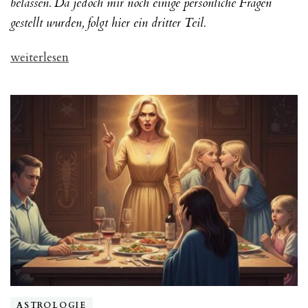
belassen. Da jedoch mir noch einige persönliche Fragen
gestellt wurden, folgt hier ein dritter Teil.
„Narzisstische
weiterlesen
Familiensysteme,
Teil
III“
ASTROLOGIE