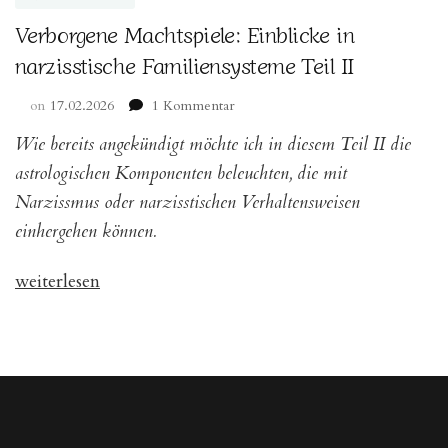
Verborgene Machtspiele: Einblicke in
narzisstische Familiensysteme Teil II
zu
on
17.02.2026
1 Kommentar
Verborgene
Wie bereits angekündigt möchte ich in diesem Teil II die
Machtspiele:
Einblicke
astrologischen Komponenten beleuchten, die mit
in
Narzissmus oder narzisstischen Verhaltensweisen
narzisstische
einhergehen können.
Familiensysteme
Teil
II
„Verborgene
weiterlesen
Machtspiele:
Einblicke
in
narzisstische
Familiensysteme