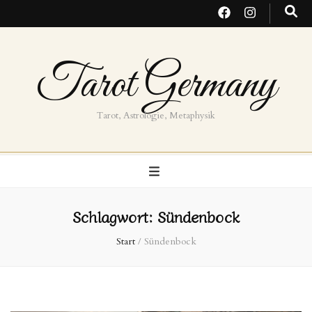
Tarot Germany
Tarot, Astrologie, Metaphysik
Schlagwort:
Sündenbock
Start
/
Sündenbock