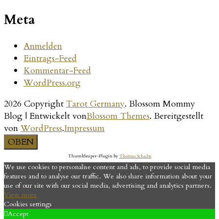
Meta
Anmelden
Eintrags-Feed
Kommentar-Feed
WordPress.org
2026 Copyright
Tarot Germany
.
Blossom Mommy
Blog | Entwickelt von
Blossom Themes
. Bereitgestellt
von
WordPress
.
Impressum
OBEN
ThumbSniper-Plugin by
Thomas Schulte
We use cookies to personalise content and ads, to provide social media
features and to analyse our traffic. We also share information about your
use of our site with our social media, advertising and analytics partners.
View more
Cookies settings
Accept