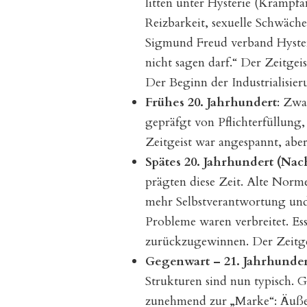
litten unter Hysterie (Krampf
Reizbarkeit, sexuelle Schwäche
Sigmund Freud verband Hysteri
nicht sagen darf.“ Der Zeitge
Der Beginn der Industrialisie
Frühes 20. Jahrhundert
: Zwa
gepräfgt von Pflichterfüllung
Zeitgeist war angespannt, aber
Spätes 20. Jahrhundert (Nac
prägten diese Zeit. Alte Norm
mehr Selbstverantwortung und 
Probleme waren verbreitet. Es
zurückzugewinnen. Der Zeitgei
Gegenwart – 21. Jahrhunder
Strukturen sind nun typisch. 
zunehmend zur „Marke“: Äußer