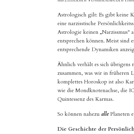
narzis
Famil
Astrologisch gilt: Es gibt keine 
Teil
II
eine narzisstische Persönlichkei
Astrologie keinen „Narzissmus“ al
entsprechen können. Meist sind e
entsprechende Dynamiken anzeig
Ähnlich verhält es sich übrigens
zusammen, was wir in früheren 
komplettes Horoskop ist also Ka
wie die Mondknotenachse, die I
Quintessenz des Karmas.
So können nahezu
alle
Planeten e
Die Geschichte der Persönlic