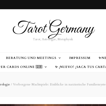
Tarot Germany
Tarot, Astrologie, Metaphysik
BERATUNG UND MEETINGS
IMPRESSUM
✨NE
ER CARDS ONLINE 🇬🇧
✨ ¡NUEVO! ¡SACA TUS CART
rologie
/
Verborgene Machtspiele: Einblicke in narzisstische Familiensyste