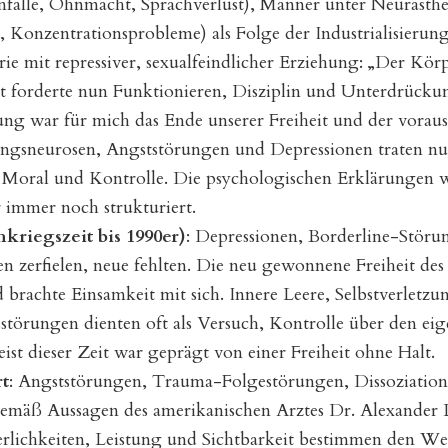
anfälle, Ohnmacht, Sprachverlust), Männer unter Neurasth
, Konzentrationsprobleme) als Folge der Industrialisierun
e mit repressiver, sexualfeindlicher Erziehung: „Der Körp
ist forderte nun Funktionieren, Disziplin und Unterdrücku
rung war für mich das Ende unserer Freiheit und der vor
ngsneurosen, Angststörungen und Depressionen traten nun
, Moral und Kontrolle. Die psychologischen Erklärungen w
 immer noch strukturiert.
hkriegszeit bis 1990er)
: Depressionen, Borderline-Stör
en zerfielen, neue fehlten. Die neu gewonnene Freiheit de
brachte Einsamkeit mit sich. Innere Leere, Selbstverlet
sstörungen dienten oft als Versuch, Kontrolle über den ei
st dieser Zeit war geprägt von einer Freiheit ohne Halt.
t
: Angststörungen, Trauma-Folgestörungen, Dissoziatione
Gemäß Aussagen des amerikanischen Arztes Dr. Alexander 
lichkeiten, Leistung und Sichtbarkeit bestimmen den We