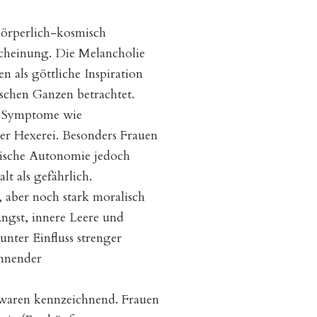
körperlich-kosmisch
rscheinung. Die Melancholie
 als göttliche Inspiration
schen Ganzen betrachtet.
t. Symptome wie
r Hexerei. Besonders Frauen
hische Autonomie jedoch
t als gefährlich.
 aber noch stark moralisch
ngst, innere Leere und
nter Einfluss strenger
nnender
 waren kennzeichnend. Frauen