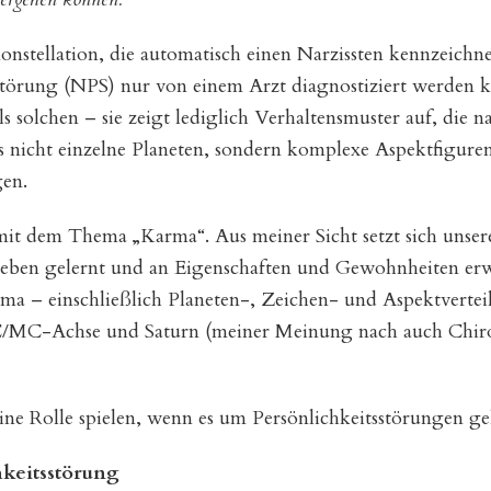
stische
iensysteme
Konstellation, die automatisch einen Narzissten kennzeichn
tsstörung (NPS) nur von einem Arzt diagnostiziert werden 
s solchen – sie zeigt lediglich Verhaltensmuster auf, die 
s nicht einzelne Planeten, sondern komplexe Aspektfigure
en.
 mit dem Thema „Karma“. Aus meiner Sicht setzt sich unsere
Leben gelernt und an Eigenschaften und Gewohnheiten er
rma – einschließlich Planeten-, Zeichen- und Aspektverte
C/MC-Achse und Saturn (meiner Meinung nach auch Chiron
ine Rolle spielen, wenn es um Persönlichkeitsstörungen ge
hkeitsstörung