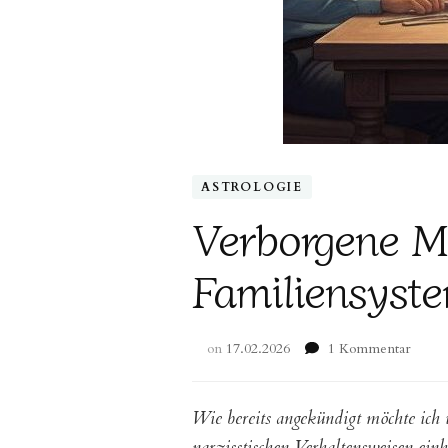
ASTROLOGIE
Verborgene Ma
Familiensyste
zu
on
17.02.2026
1 Kommentar
Verbo
Machts
Einbl
Wie bereits angekündigt möchte ich 
in
narzisstischen Verhaltensweisen ein