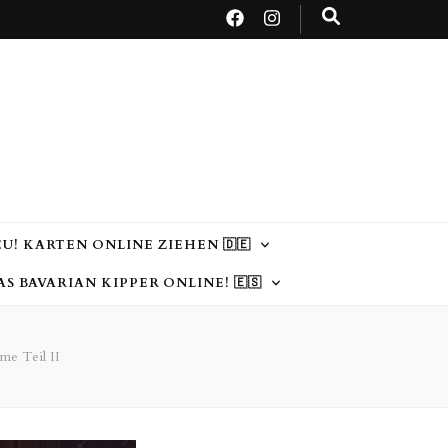
U! KARTEN ONLINE ZIEHEN 🇩🇪
AS BAVARIAN KIPPER ONLINE! 🇪🇸
me Teil II