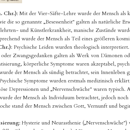
n. Chr.)
: Mit der Vier-Säfte-Lehre wurde der Mensch als 
wie die so genannte „Besessenheit“ galten als natürliche E
elehrten- und Künstlerkrankheit, manische Zustände wurden
prechend wurde der Mensch als Teil eines größeren kosmi
Chr.)
: Psychische Leiden wurden theologisch interpretier
 oder Zwangsgedanken galten als Werk von Dämonen ode
matisierung, körperliche Symptome waren akzeptabel, psyc
urde der Mensch als sündig betrachtet, sein Innenleben gal
 Psychische Symptome wurden erstmals medizinisch erklärt,
iöse Depressionen und „Nervenschwäche“ waren typisch. A
urde der Mensch als Individuum betrachtet, jedoch noch u
oche stand der Mensch zwischen Gott, Vernunft und begi
isierung
: Hysterie und Neurasthenie („Nervenschwäche“)