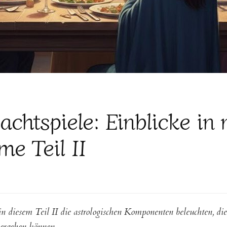
chtspiele: Einblicke in 
me Teil II
rgene
piele:
icke
in diesem Teil II die astrologischen Komponenten beleuchten, d
hergehen können.