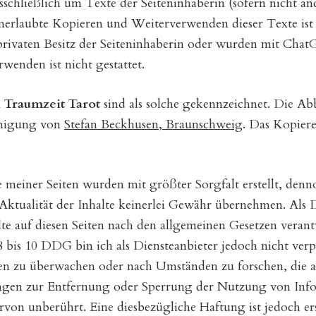
sschließlich um Texte der Seiteninhaberin (sofern nicht a
nerlaubte Kopieren und Weiterverwenden dieser Texte ist de
ivaten Besitz der Seiteninhaberin oder wurden mit ChatGP
enden ist nicht gestattet.
 Traumzeit Tarot
sind als solche gekennzeichnet. Die Ab
hmigung von
Stefan Beckhusen, Braunschweig
. Das Kopier
 meiner Seiten wurden mit größter Sorgfalt erstellt, denn
 Aktualität der Inhalte keinerlei Gewähr übernehmen. Als D
e auf diesen Seiten nach den allgemeinen Gesetzen veran
 bis 10 DDG bin ich als Diensteanbieter jedoch nicht verpf
en zu überwachen oder nach Umständen zu forschen, die a
ungen zur Entfernung oder Sperrung der Nutzung von Inf
rvon unberührt. Eine diesbezügliche Haftung ist jedoch e