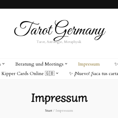
Tarot Germany
Tarot, Astrologie, Metaphysik
n
Beratung und Meetings
Impressum
✨
Kipper Cards Online 🇬🇧
✨ ¡Nuevo! ¡Saca tus cart
Impressum
Start
/
Impressum