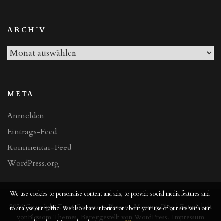
Beiträge
ARCHIV
Archiv
META
Anmelden
Eintrags-Feed
Kommentar-Feed
WordPress.org
We use cookies to personalise content and ads, to provide social media features and
2026 Copyright
Tarot Germany
.
Blossom Mommy Blog | Entwickelt
to analyse our traffic. We also share information about your use of our site with our
von
Blossom Themes
. Bereitgestellt von
WordPress
.
Impressum