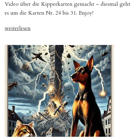
Video über die Kipperkarten gemacht – diesmal geht
es um die Karten Nr. 24 bis 31. Enjoy!
„Video
weiterlesen
zu
den
Kipperkarten“