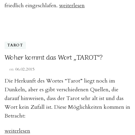
„In
friedlich eingeschlafen.
weiterlesen
Memoriam:
Benjamin
(26.12.2000,
21.55
TAROT
Uhr
Woher kommt das Wort „TAROT“?
–
21.03.2015,
on
06.02.2015
17.55
Die Herkunft des Wortes “Tarot” liegt noch im
Uhr)“
Dunkeln, aber es gibt verschiedenen Quellen, die
darauf hinweisen, dass der Tarot sehr alt ist und das
Wort kein Zufall ist. Diese Möglichkeiten kommen in
Betracht:
„Woher
weiterlesen