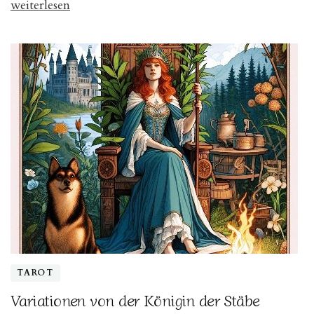
„Gedanken
weiterlesen
zu
der
Karte
XVI
„Der
Turm““
TAROT
Variationen von der Königin der Stäbe