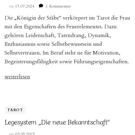
zu
on
17.07.2024
1 Kommentar
Variationen
Die „Königin der Stäbe“ verkörpert im Tarot die Frau
von
der
mit den Eigenschaften des Feuerelementes. Dazu
Königin
gehören Leidenschaft, Tatendrang, Dynamik,
der
Enthusiasmus sowie Selbstbewusstsein und
Stäbe
Selbstvertrauen. Im Beruf steht sie für Motivation,
Begeisterungsfähigkeit sowie Führungseigenschaften.
„Variationen
weiterlesen
von
der
Königin
der
TAROT
Stäbe“
Legesystem „Die neue Bekanntschaft“
on
03.05.2015