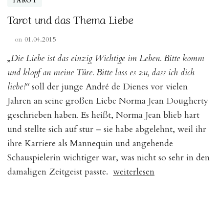
TAROT
Tarot und das Thema Liebe
on
01.04.2015
„
Die Liebe ist das einzig Wichtige im Leben. Bitte komm
und klopf an meine Türe. Bitte lass es zu, dass ich dich
liebe!“
soll der junge André de Dienes vor vielen
Jahren an seine großen Liebe Norma Jean Dougherty
geschrieben haben
.
Es heißt, Norma Jean blieb hart
und stellte sich auf stur – sie habe abgelehnt, weil ihr
ihre Karriere als Mannequin und angehende
Schauspielerin wichtiger war, was nicht so sehr in den
„Tarot
damaligen Zeitgeist passte.
weiterlesen
und
das
Thema