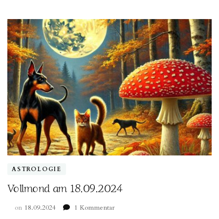
funktioniert
die
„Große
Tafel“?“
ASTROLOGIE
Vollmond am 18.09.2024
zu
on
18.09.2024
1 Kommentar
Vollmond