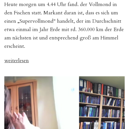
Heute morgen um 4.44 Uhr fand. der Vollmond in
am
18.09.2024
den Fischen statt. Markant daran ist, dass es sich um
einen „Supervollmond“ handelt, der im Durchschnitt
etwa einmal im Jahr Erde mit rd. 360.000 km der Erde
am nächsten ist und entsprechend groß am Himmel
erscheint.
„Vollmond
weiterlesen
am
18.09.2024“