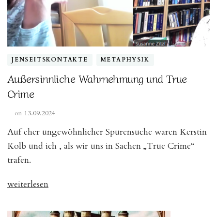
JENSEITSKONTAKTE
METAPHYSIK
Außersinnliche Wahrnehmung und True
Crime
on
13.09.2024
Auf eher ungewöhnlicher Spurensuche waren Kerstin
Kolb und ich , als wir uns in Sachen „True Crime“
trafen.
„Außersinnliche
weiterlesen
Wahrnehmung
und