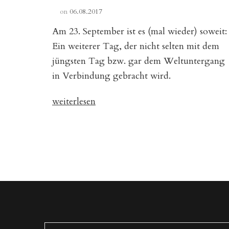
on
06.08.2017
Am 23. September ist es (mal wieder) soweit:
Ein weiterer Tag, der nicht selten mit dem
jüngsten Tag bzw. gar dem Weltuntergang
in Verbindung gebracht wird.
„Was
weiterlesen
passiert
am
23.
September
2017?“