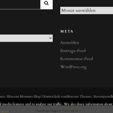
Archiv
META
Anmelden
Eintrags-Feed
Kommentar-Feed
WordPress.org
any
.
Blossom Mommy Blog | Entwickelt von
Blossom Themes
. Bereitgestel
 media features and to analyse our traffic. We also share information about 
 more
ThumbSniper-Plugin by
Thomas Schulte