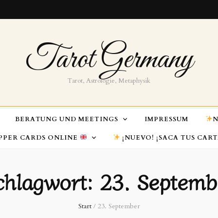
Tarot Germany
Tarot, Astrologie, Metaphysik
BERATUNG UND MEETINGS
IMPRESSUM
N
PPER CARDS ONLINE
¡NUEVO! ¡SACA TUS CAR
chlagwort:
23. Septemb
Start
/
23. September