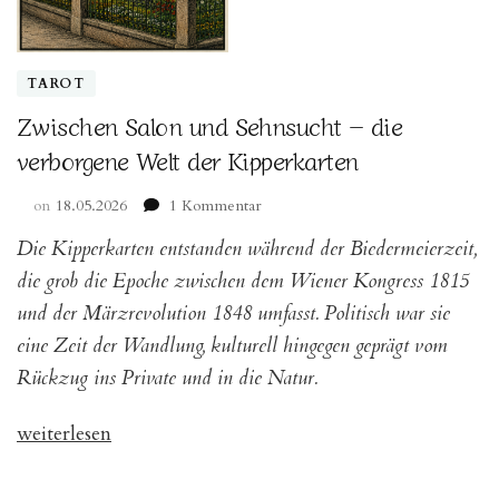
TAROT
Zwischen Salon und Sehnsucht – die
verborgene Welt der Kipperkarten
zu
on
18.05.2026
1 Kommentar
Zwischen
Die Kipperkarten entstanden während der Biedermeierzeit,
Salon
und
die grob die Epoche zwischen dem Wiener Kongress 1815
Sehnsucht
und der Märzrevolution 1848 umfasst. Politisch war sie
–
eine Zeit der Wandlung, kulturell hingegen geprägt vom
die
verborgene
Rückzug ins Private und in die Natur.
Welt
der
„Zwischen
weiterlesen
Kipperkarten
Salon
und