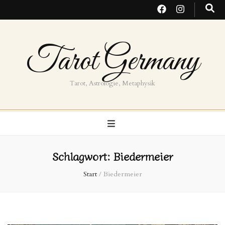
Tarot Germany
Tarot, Astrologie, Metaphysik
Schlagwort:
Biedermeier
Start
/
Biedermeier