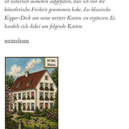
ist sicherlich manchen aufgefallen, dass ich mir die
künstlerische Freiheit genommen habe, das klassische
Kipper-Deck um neun weitere Karten zu ergänzen. Es
handelt sich dabei um folgende Karten:
„Lebens(t)räume“
weiterlesen