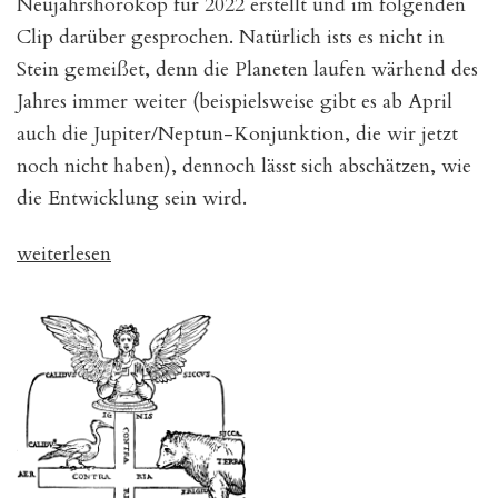
Neujahrshorokop für 2022 erstellt und im folgenden
Clip darüber gesprochen. Natürlich ists es nicht in
Stein gemeißet, denn die Planeten laufen wärhend des
Jahres immer weiter (beispielsweise gibt es ab April
auch die Jupiter/Neptun-Konjunktion, die wir jetzt
noch nicht haben), dennoch lässt sich abschätzen, wie
die Entwicklung sein wird.
„Neujahrshoroskop
weiterlesen
für
2022“