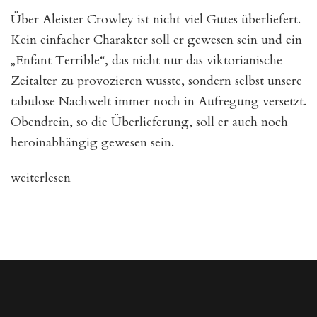
Über Aleister Crowley ist nicht viel Gutes überliefert.
Kein einfacher Charakter soll er gewesen sein und ein
„Enfant Terrible“, das nicht nur das viktorianische
Zeitalter zu provozieren wusste, sondern selbst unsere
tabulose Nachwelt immer noch in Aufregung versetzt.
Obendrein, so die Überlieferung, soll er auch noch
heroinabhängig gewesen sein.
„Lady
weiterlesen
Harris
und
die
Korrespondenz
mit
Crowley,