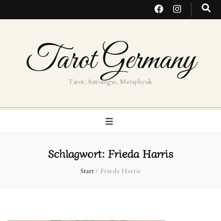
Tarot Germany
Tarot, Astrologie, Metaphysik
Schlagwort:
Frieda Harris
Start
/
Frieda Harris