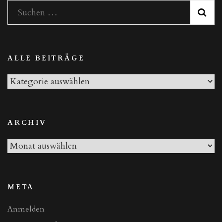
Teil
Suchen
I“
nach:
ALLE BEITRÄGE
Alle
Beiträge
ARCHIV
Archiv
META
Anmelden