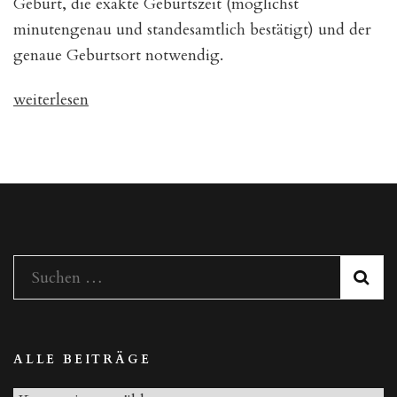
Geburt, die exakte Geburtszeit (möglichst
eines
minutengenau und standesamtlich bestätigt) und der
Horoskops
genaue Geburtsort notwendig.
„Aufbau
weiterlesen
und
Berechnung
eines
Horoskops“
Suchen
nach:
ALLE BEITRÄGE