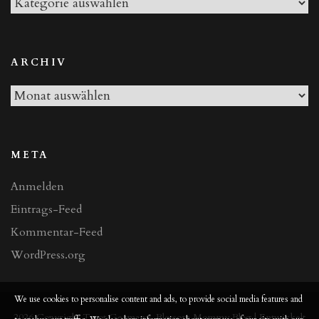
Alle
Beiträge
ARCHIV
Archiv
META
Anmelden
Eintrags-Feed
Kommentar-Feed
WordPress.org
We use cookies to personalise content and ads, to provide social media features and
2026 Copyright
Tarot Germany
.
Blossom Mommy Blog | Entwickelt