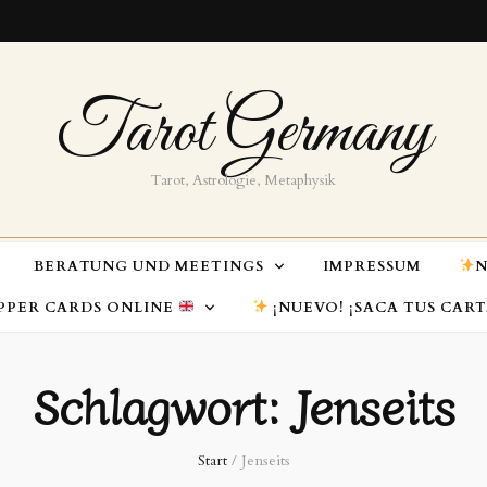
Tarot Germany
Tarot, Astrologie, Metaphysik
BERATUNG UND MEETINGS
IMPRESSUM
N
PPER CARDS ONLINE
¡NUEVO! ¡SACA TUS CAR
Schlagwort:
Jenseits
Start
/
Jenseits