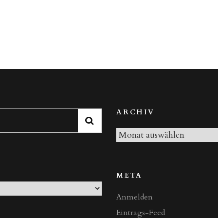
Memoriam:
Benjamin
(26.12.2000,
21.55
Uhr
–
21.03.2015,
17.55
ARCHIV
Uhr)“
Archiv
META
Anmelden
Eintrags-Feed