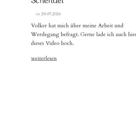
on
29.07.2026
Volker hat mich über meine Arbeit und
Werdegang befragt. Gerne lade ich auch hie
dieses Video hoch.
„Interview
weiterlesen
mit
Volker
Schendel“