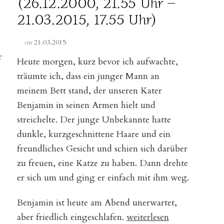
(26.12.2000, 21.55 Uhr –
21.03.2015, 17.55 Uhr)
on
21.03.2015
r
Heute morgen, kurz bevor ich aufwachte,
träumte ich, dass ein junger Mann an
meinem Bett stand, der unseren Kater
Benjamin in seinen Armen hielt und
streichelte. Der junge Unbekannte hatte
dunkle, kurzgeschnittene Haare und ein
freundliches Gesicht und schien sich darüber
zu freuen, eine Katze zu haben. Dann drehte
er sich um und ging er einfach mit ihm weg.
Benjamin ist heute am Abend unerwartet,
„In
aber friedlich eingeschlafen.
weiterlesen