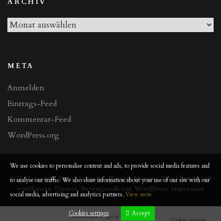
ARCHIV
Archiv
META
Anmelden
Eintrags-Feed
Kommentar-Feed
WordPress.org
We use cookies to personalise content and ads, to provide social media features and
2026 Copyright
Tarot Germany
.
Blossom Mommy Blog | Entwickelt
to analyse our traffic. We also share information about your use of our site with our
von
Blossom Themes
. Bereitgestellt von
WordPress
.
Impressum
social media, advertising and analytics partners.
View more
Cookies settings
Accept
ThumbSniper-Plugin by
Thomas Schulte
Cookies settings