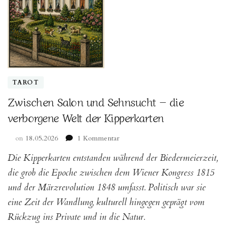
TAROT
Zwischen Salon und Sehnsucht – die
verborgene Welt der Kipperkarten
zu
on
18.05.2026
1 Kommentar
Zwischen
Die Kipperkarten entstanden während der Biedermeierzeit,
Salon
und
die grob die Epoche zwischen dem Wiener Kongress 1815
Sehnsucht
und der Märzrevolution 1848 umfasst. Politisch war sie
–
eine Zeit der Wandlung, kulturell hingegen geprägt vom
die
verborgene
Rückzug ins Private und in die Natur.
Welt