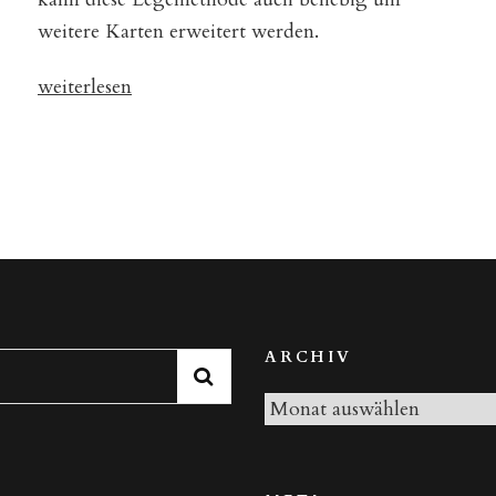
weitere Karten erweitert werden.
„Legesystem
weiterlesen
„Schneller
Überblick““
ARCHIV
Archiv