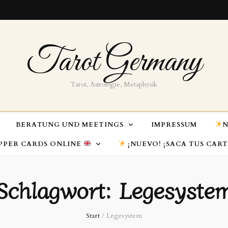
Tarot Germany
Tarot, Astrologie, Metaphysik
BERATUNG UND MEETINGS
IMPRESSUM
N
PPER CARDS ONLINE
¡NUEVO! ¡SACA TUS CAR
Schlagwort:
Legesyste
Start
/
Legesystem