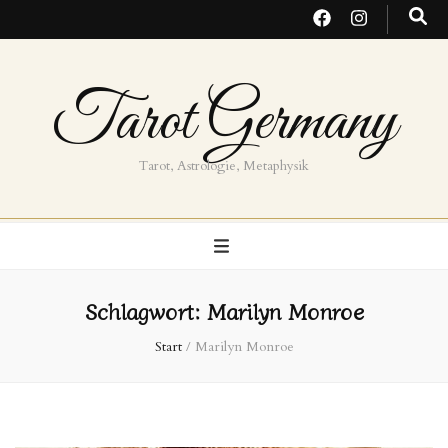
Tarot Germany
Tarot, Astrologie, Metaphysik
Schlagwort:
Marilyn Monroe
Start
/
Marilyn Monroe