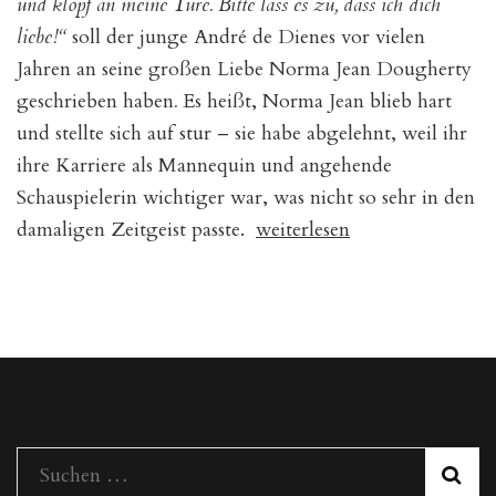
und klopf an meine Türe. Bitte lass es zu, dass ich dich
liebe!“
soll der junge André de Dienes vor vielen
Jahren an seine großen Liebe Norma Jean Dougherty
geschrieben haben
.
Es heißt, Norma Jean blieb hart
und stellte sich auf stur – sie habe abgelehnt, weil ihr
ihre Karriere als Mannequin und angehende
Schauspielerin wichtiger war, was nicht so sehr in den
„Tarot
damaligen Zeitgeist passte.
weiterlesen
und
das
Thema
Liebe“
Suchen