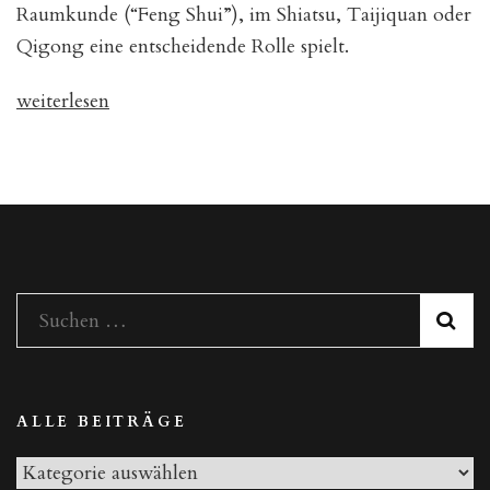
Raumkunde (“Feng Shui”), im Shiatsu, Taijiquan oder
Qigong eine entscheidende Rolle spielt.
„Die
weiterlesen
chinesischen
Elemente“
Suchen
nach:
ALLE BEITRÄGE
Alle