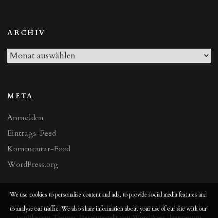
Beiträge
ARCHIV
Archiv
META
Anmelden
Eintrags-Feed
Kommentar-Feed
WordPress.org
We use cookies to personalise content and ads, to provide social media features and
2026 Copyright
Tarot Germany
.
Blossom Mommy Blog | Entwickelt
to analyse our traffic. We also share information about your use of our site with our
von
Blossom Themes
. Bereitgestellt von
WordPress
.
Impressum