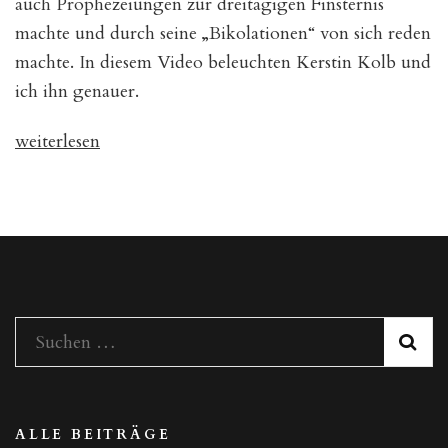
auch Prophezeiungen zur dreitägigen Finsternis
machte und durch seine „Bikolationen“ von sich reden
machte. In diesem Video beleuchten Kerstin Kolb und
ich ihn genauer.
„Die
weiterlesen
Wunder
um
Pater
Pio“
Suchen
nach:
ALLE BEITRÄGE