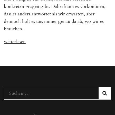
konkreten Fragen gibt. Dabei kann es vorkommen,
dass es anders antwortet als wir erwarten, aber
dennoch holt es uns immer genau da ab, wo wir es
brauchen.
„Das
weiterlesen
I
GING
–
ein
Erfahrungsbericht“
Suchen
nach: