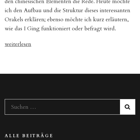
den chinesischen Elementen die Rede. Heute möchte
ich den Aufbau und die Struktur dieses interessanten
Orakels erklären; ebenso möchte ich kurz erläutern,
wie das I Ging funktioniert oder befragt wird.
„Wie
weiterlesen
das
I
GING
funktioniert“
Suchen
nach:
ALLE BEITRÄGE