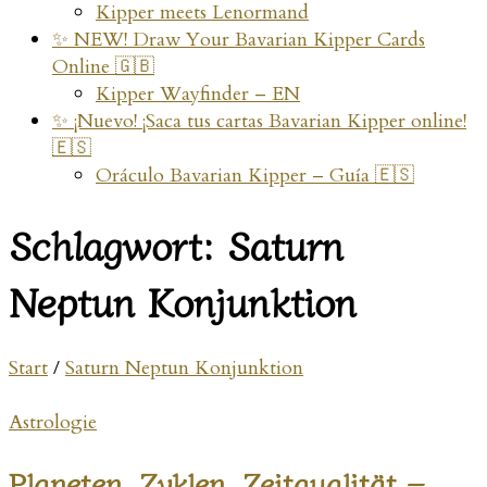
Kipper meets Lenormand
✨ NEW! Draw Your Bavarian Kipper Cards
Online 🇬🇧
Kipper Wayfinder – EN
✨ ¡Nuevo! ¡Saca tus cartas Bavarian Kipper online!
🇪🇸
Oráculo Bavarian Kipper – Guía 🇪🇸
Schlagwort:
Saturn
Neptun Konjunktion
Start
/
Saturn Neptun Konjunktion
Astrologie
Planeten, Zyklen, Zeitqualität –