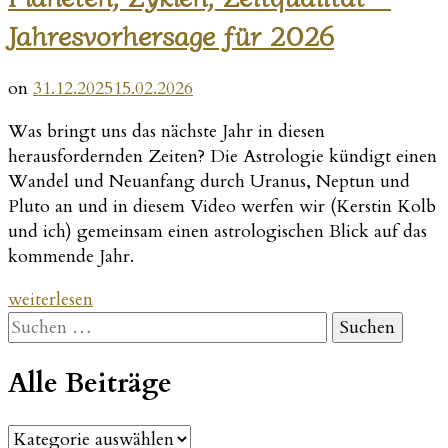
Jahresvorhersage für 2026
on
31.12.2025
15.02.2026
Was bringt uns das nächste Jahr in diesen
herausfordernden Zeiten? Die Astrologie kündigt einen
Wandel und Neuanfang durch Uranus, Neptun und
Pluto an und in diesem Video werfen wir (Kerstin Kolb
und ich) gemeinsam einen astrologischen Blick auf das
kommende Jahr.
„Planeten,
weiterlesen
Zyklen,
Suchen
Zeitqualität
nach:
–
Alle Beiträge
Jahresvorhersage
für
Alle