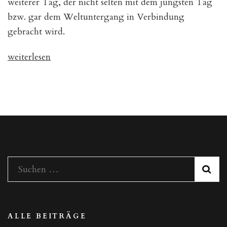
weiterer Tag, der nicht selten mit dem jüngsten Tag
bzw. gar dem Weltuntergang in Verbindung
gebracht wird.
„Was
weiterlesen
passiert
am
23.
September
2017?“
Suchen
nach:
ALLE BEITRÄGE