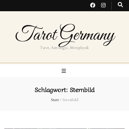
Tarot Germany
Tarot, Astrologie, Metaphysik
Schlagwort:
Sternbild
Start
/
Sternbild