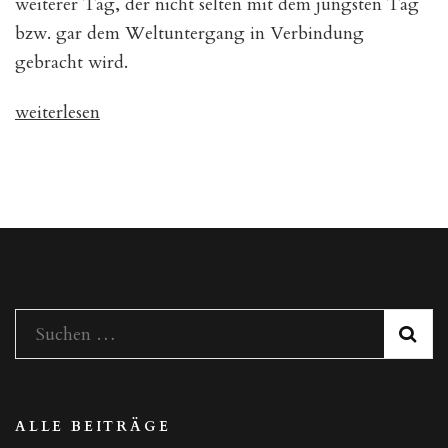
weiterer Tag, der nicht selten mit dem jüngsten Tag
bzw. gar dem Weltuntergang in Verbindung
gebracht wird.
„Was
weiterlesen
passiert
am
23.
September
2017?“
Suchen
nach:
ALLE BEITRÄGE