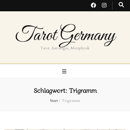
Tarot Germany
Tarot, Astrologie, Metaphysik
Schlagwort:
Trigramm
Start
/
Trigramm