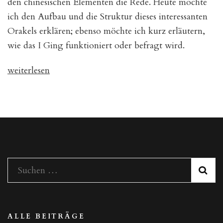
den chinesischen Elementen die Rede. Heute möchte
ich den Aufbau und die Struktur dieses interessanten
Orakels erklären; ebenso möchte ich kurz erläutern,
wie das I Ging funktioniert oder befragt wird.
„Wie
weiterlesen
das
I
GING
funktioniert“
Suchen
nach:
ALLE BEITRÄGE