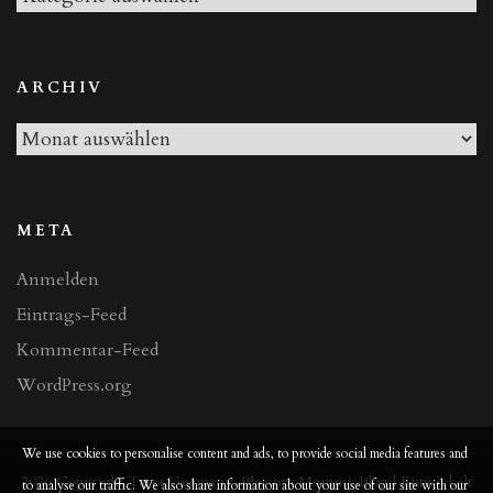
Beiträge
ARCHIV
Archiv
META
Anmelden
Eintrags-Feed
Kommentar-Feed
WordPress.org
We use cookies to personalise content and ads, to provide social media features and
2026 Copyright
Tarot Germany
.
Blossom Mommy Blog | Entwickelt
to analyse our traffic. We also share information about your use of our site with our