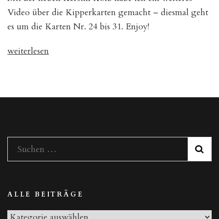
Video über die Kipperkarten gemacht – diesmal geht
es um die Karten Nr. 24 bis 31. Enjoy!
„Video
weiterlesen
zu
den
Kipperkarten“
Suchen
nach:
ALLE BEITRÄGE
Alle