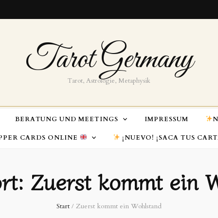
Tarot Germany
Tarot, Astrologie, Metaphysik
BERATUNG UND MEETINGS
IMPRESSUM
N
PPER CARDS ONLINE
¡NUEVO! ¡SACA TUS CAR
rt:
Zuerst kommt ein 
Start
/
Zuerst kommt ein Wohlstand