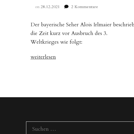
zu
on
28.12.2021
2 Kommentare
Die
Prophezeiungen
Der bayerische Seher Alois Irlmaier beschrie
des
Alois
die Zeit kurz vor Ausbruch des 3.
Irlmaier,
Weltkrieges wie folgt:
Teil
1
„Die
weiterlesen
Prophezeiungen
des
Alois
Irlmaier,
Teil
1“
Suchen