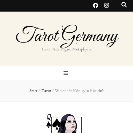
Tarot Germany
Tarot, Astrologie, Metaphysik
Start
/
Tarot
/
Welche/r König/in bist du?