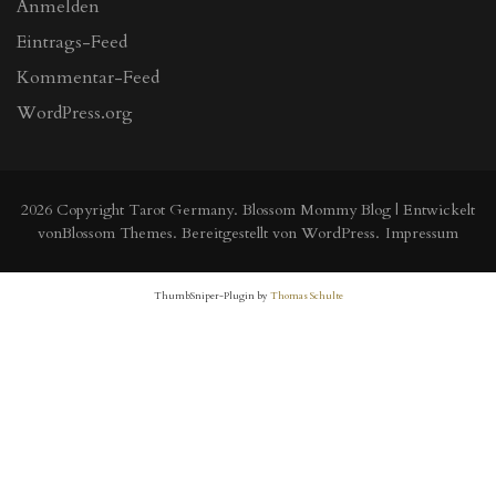
Anmelden
Eintrags-Feed
Kommentar-Feed
WordPress.org
2026 Copyright
Tarot Germany
.
Blossom Mommy Blog | Entwickelt
von
Blossom Themes
. Bereitgestellt von
WordPress
.
Impressum
ThumbSniper-Plugin by
Thomas Schulte