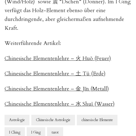
(Wind/Holz) sowie 震 “Dschen” (Donner). Im I Ging
verfügt das Holz-Element ebenso über eine
durchdringende, aber gleichermaßen aufnehmende
Kraft.
Weiterführende Artikel:
Chinesische Elementenlehre – 火 Huŏ (Feuer)
Chinesische Elementenlehre – 土 Tŭ (Erde)
Chinesische Elementenlehre – 金 Jīn (Metall)
Chinesische Elementenlehre – 水 Shuĭ (Wasser)
Astrologie
Chinesische Astrologie
chinesische Elemente
I Ching
I Ging
tarot