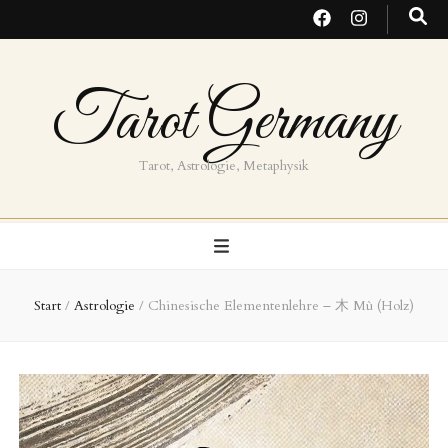
Tarot Germany
Tarot, Astrologie, Metaphysik
Start
/
Astrologie
/
Chinesische Elementenlehre – 木 Mù (Holz)