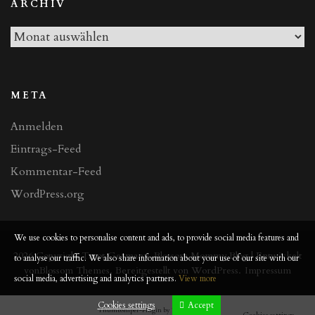
ARCHIV
Archiv
META
Anmelden
Eintrags-Feed
Kommentar-Feed
WordPress.org
We use cookies to personalise content and ads, to provide social media features and
2026 Copyright
Tarot Germany
.
Blossom Mommy Blog | Entwickelt
to analyse our traffic. We also share information about your use of our site with our
von
Blossom Themes
. Bereitgestellt von
WordPress
.
Impressum
social media, advertising and analytics partners.
View more
Cookies settings
Accept
ThumbSniper-Plugin by
Thomas Schulte