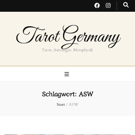
Tarot Germany
Tarot, Astrologie, Metaphysik
Schlagwort:
ASW
Start
/
ASW