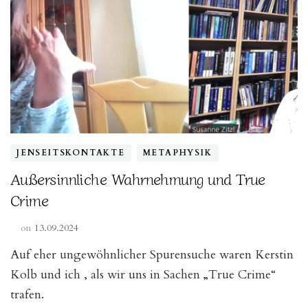
astrologisch
betrachtet“
JENSEITSKONTAKTE
METAPHYSIK
Außersinnliche Wahrnehmung und True
Crime
on
13.09.2024
Auf eher ungewöhnlicher Spurensuche waren Kerstin
Kolb und ich , als wir uns in Sachen „True Crime“
trafen.