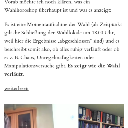
Vorab möchte ich noch klären, was ein
Wahlhoroskop überhaupt ist und was es anzeigt:
Es ist eine Momentaufnahme der Wahl (als Zeitpunkt
gilt die Schließung der Wahllokale um 18.00 Uhr,
weil hier die Ergebnisse „abgeschlossen“ sind) und es
beschreibt somit also, ob alles ruhig verläuft oder ob
es z. B. Chaos, Unregelmäßigkeiten oder
Manipulationsversuche gibt.
Es zeigt wie die Wahl
verläuft.
„Die
weiterlesen
Wahl
am
23.02.2025
–