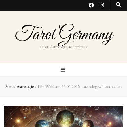
Tarot Germany
Tarot, Astrologie, Metaphysik
Start
/
Astrologie
/
Die Wahl am 23.02.2025 – astrologisch betrachtet