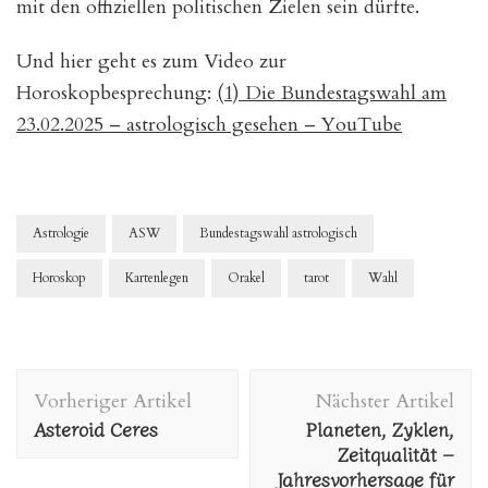
mit den offiziellen politischen Zielen sein dürfte.
Und hier geht es zum Video zur
Horoskopbesprechung:
(1) Die Bundestagswahl am
23.02.2025 – astrologisch gesehen – YouTube
Astrologie
ASW
Bundestagswahl astrologisch
Horoskop
Kartenlegen
Orakel
tarot
Wahl
Beitragsnavigation
Vorheriger Artikel
Nächster Artikel
Asteroid Ceres
Planeten, Zyklen,
Zeitqualität –
Jahresvorhersage für