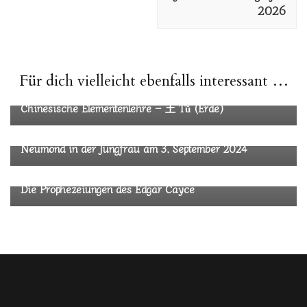
2026
Für dich vielleicht ebenfalls interessant …
Astrologie
I Ging
Chinesische Elementenlehre – 土 Tŭ (Erde)
Astrologie
Neumond in der Jungfrau am 3. September 2024
Astrologie
Metaphysik
Die Prophezeiungen des Edgar Cayce