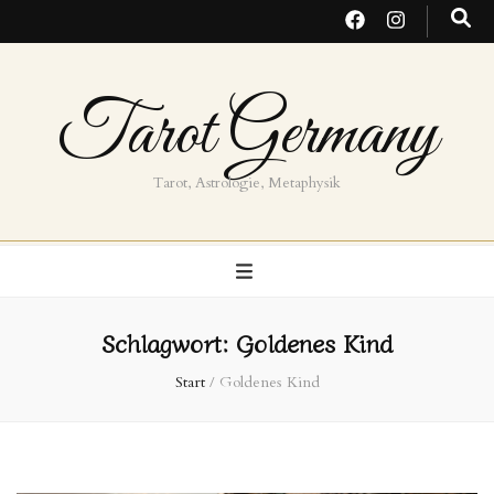
Tarot Germany
Tarot, Astrologie, Metaphysik
Schlagwort:
Goldenes Kind
Start
/
Goldenes Kind