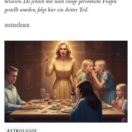
belassen. Da jedoch mir noch einige persönliche Fragen
gestellt wurden, folgt hier ein dritter Teil.
„Narzisstische
weiterlesen
Familiensysteme,
Teil
III“
ASTROLOGIE