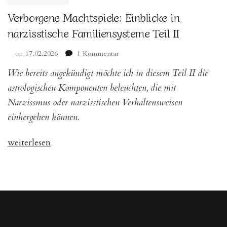
Verborgene Machtspiele: Einblicke in
narzisstische Familiensysteme Teil II
zu
on
17.02.2026
1 Kommentar
Verborgene
Wie bereits angekündigt möchte ich in diesem Teil II die
Machtspiele:
Einblicke
astrologischen Komponenten beleuchten, die mit
in
Narzissmus oder narzisstischen Verhaltensweisen
narzisstische
einhergehen können.
Familiensysteme
Teil
II
„Verborgene
weiterlesen
Machtspiele:
Einblicke
in
narzisstische
Familiensysteme