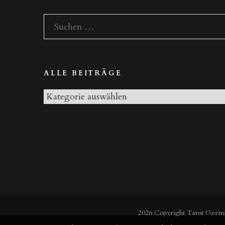
II“
Suchen
nach:
ALLE BEITRÄGE
Alle
Beiträge
2026 Copyright
Tarot Germ