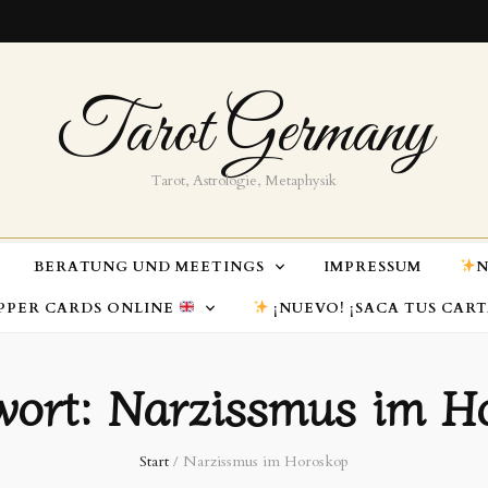
Tarot Germany
Tarot, Astrologie, Metaphysik
BERATUNG UND MEETINGS
IMPRESSUM
N
PPER CARDS ONLINE
¡NUEVO! ¡SACA TUS CAR
wort:
Narzissmus im H
Start
/
Narzissmus im Horoskop