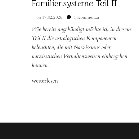
Familiensysteme Teil II
zu
on
17.02.2026
1 Kommentar
Verborgene
Wie bereits angekündigt möchte ich in diesem
Machtspiele:
Einblicke
Teil II die astrologischen Komponenten
in
beleuchten, die mit Narzissmus oder
narzisstische
narzisstischen Verhaltensweisen einhergehen
Familiensysteme
Teil
können.
II
„Verborgene
weiterlesen
Machtspiele:
Einblicke
in
narzisstische
Familiensysteme
Teil