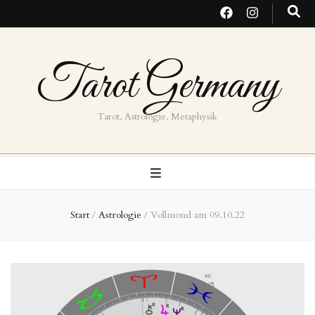
Tarot Germany
Tarot, Astrologie, Metaphysik
Start
/
Astrologie
/
Vollmond am 09.10.22